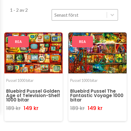
1 - 2 av 2
Sort
Sort content
Sort content
Senast först
REA
REA
Pussel 1000 bitar
Pussel 1000 bitar
Bluebird Pussel Golden
Bluebird Pussel The
Age of Television-Shelf
Fantastic Voyage 1000
1000 bitar
bitar
189 kr
149 kr
189 kr
149 kr