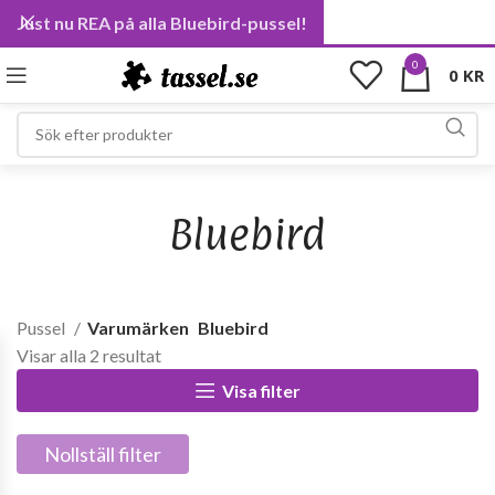
Just nu REA på alla Bluebird-pussel!
0
0
KR
Bluebird
Pussel
Varumärken
Bluebird
Sortera
Visar alla 2 resultat
efter
Visa filter
senaste
Nollställ filter