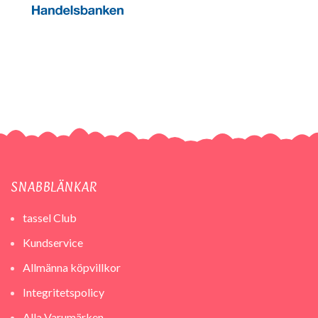
SNABBLÄNKAR
tassel Club
Kundservice
Allmänna köpvillkor
Integritetspolicy
Alla Varumärken