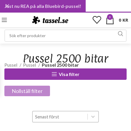
Just nu REA på alla Bluebird-pussel!
0
0
KR
Pussel 2500 bitar
Pussel
Pussel
Pussel 2500 bitar
Visa filter
Nollställ filter
Sort
Sort content
Sort content
Senast först