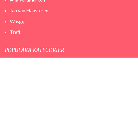
Jan van Haasteren
Wasgij
Trefl
POPULÄRA KATEGORIER
Barnpussel
Pussel 500 bitar
Pussel 1000 bitar
Pussel 2000 bitar
Sällskapsspel
Frågespel
OM OSS