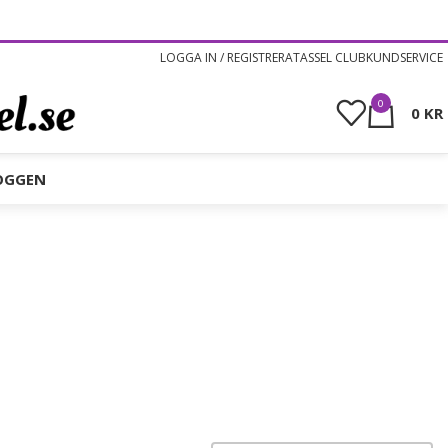
LOGGA IN / REGISTRERA
TASSEL CLUB
KUNDSERVICE
0
0
KR
OGGEN