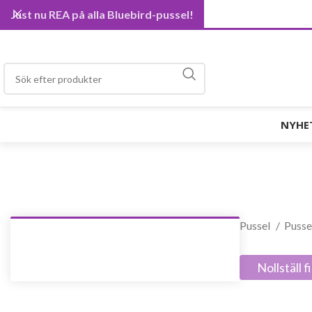
Just nu REA på alla Bluebird-pussel!
NYHE
Pussel
Pusse
Nollställ fi