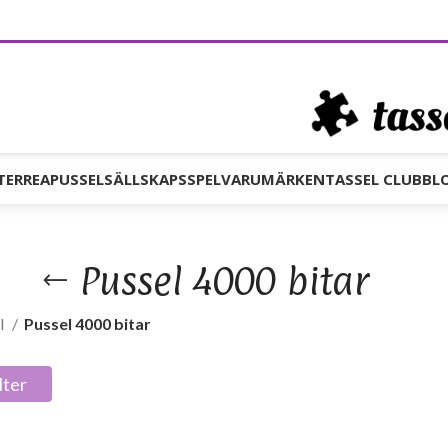
TER
REA
PUSSEL
SÄLLSKAPSSPEL
VARUMÄRKEN
TASSEL CLUB
BL
Pussel 4000 bitar
l
Pussel 4000 bitar
lter