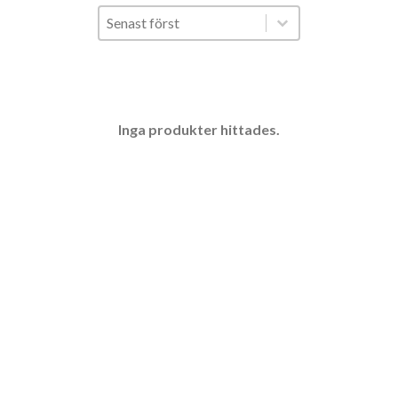
Sort
Sort content
Sort content
Senast först
Inga produkter hittades.