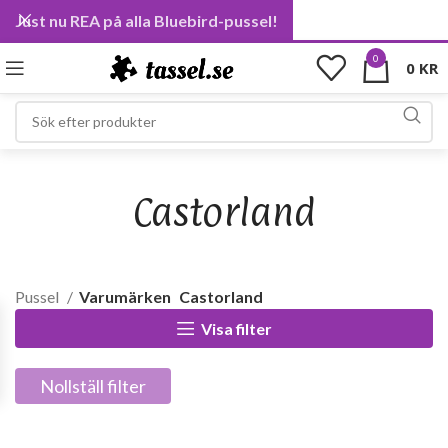
Just nu REA på alla Bluebird-pussel!
0
0
KR
Castorland
Pussel
Varumärken
Castorland
Visa filter
Nollställ filter