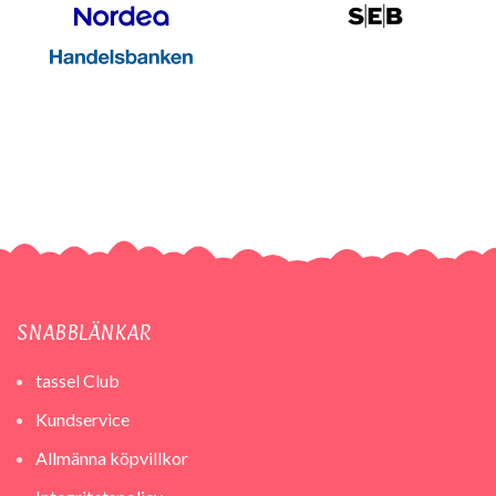
SNABBLÄNKAR
tassel Club
Kundservice
Allmänna köpvillkor