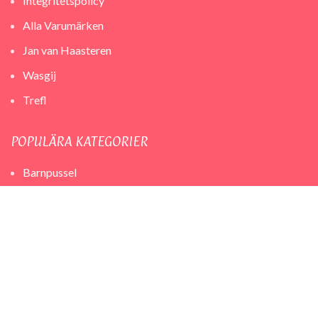
Integritetspolicy
Alla Varumärken
Jan van Haasteren
Wasgij
Trefl
POPULÄRA KATEGORIER
Barnpussel
Pussel 500 bitar
Pussel 1000 bitar
Pussel 2000 bitar
Sällskapsspel
Frågespel