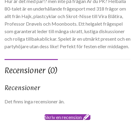
Hur är det med par!? men inte på frågan Är du PK? Helballa
80-talet är en underhållande frågesport med 318 frågor om
allt från Hajk, plastcyklar och Skrot-Nisse till Vira Blåtira,
Professor Drøvels och Moonboots. Ett helgalet frågespel
som garanterat leder till många skratt, lustiga diskussioner
och roliga tillbakablickar. Spelet är en utmärkt present och en
partyhöjare utan dess like! Perfekt för festen eller middagen.
Recensioner (0)
Recensioner
Det finns inga recensioner än.
Skriv en recension