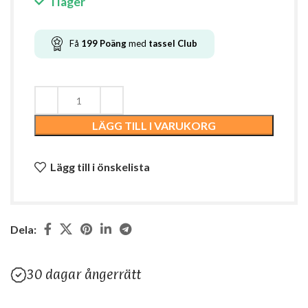
I lager
Få
199
Poäng
med
tassel
Club
LÄGG TILL I VARUKORG
Lägg till i önskelista
Dela:
30 dagar ångerrätt