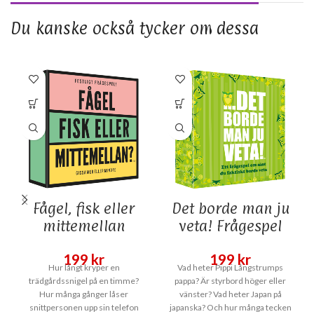
Du kanske också tycker om dessa
Fågel, fisk eller
Det borde man ju
mittemellan
veta! Frågespel
199
kr
199
kr
Hur långt kryper en
Vad heter Pippi Långstrumps
trädgårdssnigel på en timme?
pappa? Är styrbord höger eller
Hur många gånger låser
vänster? Vad heter Japan på
snittpersonen upp sin telefon
japanska? Och hur många tecken