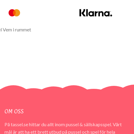
OM OSS
På tassel.se hittar du allt inom pussel & sällskapsspel. Vårt
mål är att ha ett brett utbud på pussel och spel för hela