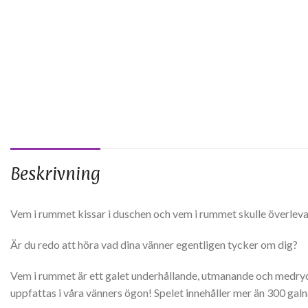
Beskrivning
Vem i rummet kissar i duschen och vem i rummet skulle överlev
Är du redo att höra vad dina vänner egentligen tycker om dig?
Vem i rummet är ett galet underhållande, utmanande och medryckan
uppfattas i våra vänners ögon! Spelet innehåller mer än 300 gal