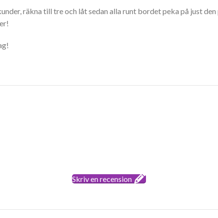
 sekunder, räkna till tre och låt sedan alla runt bordet peka på jus
er!
ag!
Skriv en recension