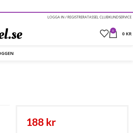
LOGGA IN / REGISTRERA
TASSEL CLUB
KUNDSERVICE
0
0
KR
OGGEN
188
kr