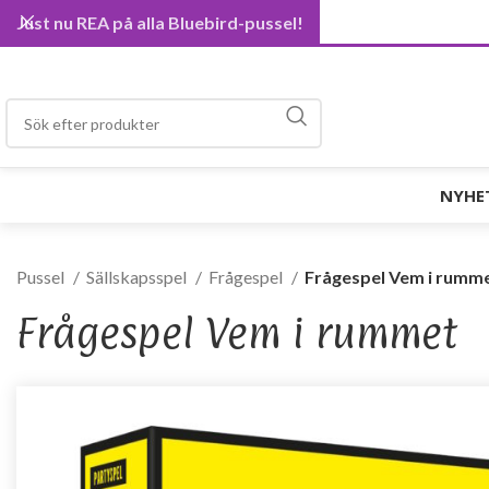
Just nu REA på alla Bluebird-pussel!
NYHE
Pussel
Sällskapsspel
Frågespel
Frågespel Vem i rumm
Frågespel Vem i rummet