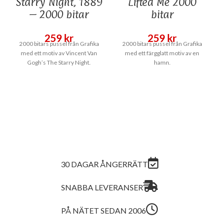
Starry Night, 1889
Lifted Me 2000
– 2000 bitar
bitar
259
kr
259
kr
2000 bitars pussel från Grafika
2000 bitars pussel från Grafika
med ett motiv av Vincent Van
med ett färgglatt motiv av en
Gogh’s The Starry Night.
hamn.
30 DAGAR ÅNGERRÄTT
SNABBA LEVERANSER
PÅ NÄTET SEDAN 2006