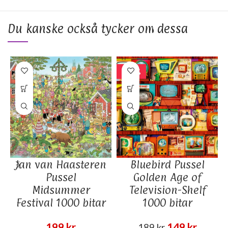
Du kanske också tycker om dessa
-21%
Jan van Haasteren
Bluebird Pussel
Pussel
Golden Age of
Midsummer
Television-Shelf
Festival 1000 bitar
1000 bitar
Det
Det
199
kr
149
kr
189
kr