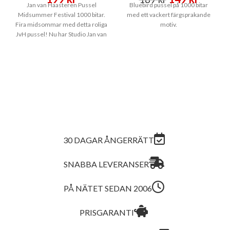
Jan van Haasteren Pussel
Bluebird pussel på 1000 bitar
ursprungliga
nuvar
Midsummer Festival 1000 bitar.
med ett vackert färgsprakande
Fira midsommar med detta roliga
motiv.
priset
priset
JvH pussel! Nu har Studio Jan van
var:
är:
189 kr.
149 kr
30 DAGAR ÅNGERRÄTT
SNABBA LEVERANSER
PÅ NÄTET SEDAN 2006
PRISGARANTI