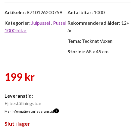
Artikelnr:
8710126200759
Antal bitar:
1000
Kategorier:
Julpussel
,
Pussel
Rekommenderad ålder:
12+
1000 bitar
år
Tema:
Tecknat Vuxen
Storlek:
68 x 49 cm
199
kr
Leveranstid:
Ej beställningsbar
Mer Information om leveranstid
Slut i lager