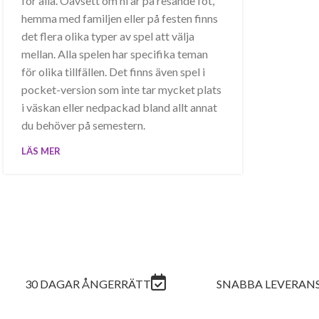
för alla. Oavsett om ni är på resande fot,
hemma med familjen eller på festen finns
det flera olika typer av spel att välja
mellan. Alla spelen har specifika teman
för olika tillfällen. Det finns även spel i
pocket-version som inte tar mycket plats
i väskan eller nedpackad bland allt annat
du behöver på semestern.
LÄS MER
30 DAGAR ÅNGERRÄTT
SNABBA LEVERAN