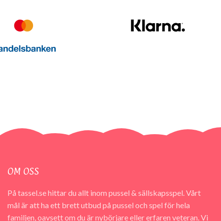
OM OSS
På tassel.se hittar du allt inom pussel & sällskapsspel. Vårt
mål är att ha ett brett utbud på pussel och spel för hela
familjen, oavsett om du är nybörjare eller erfaren veteran. Vi