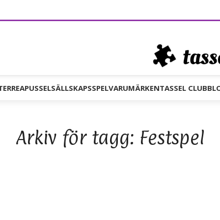
TER
REA
PUSSEL
SÄLLSKAPSSPEL
VARUMÄRKEN
TASSEL CLUB
BL
Arkiv för tagg: Festspel