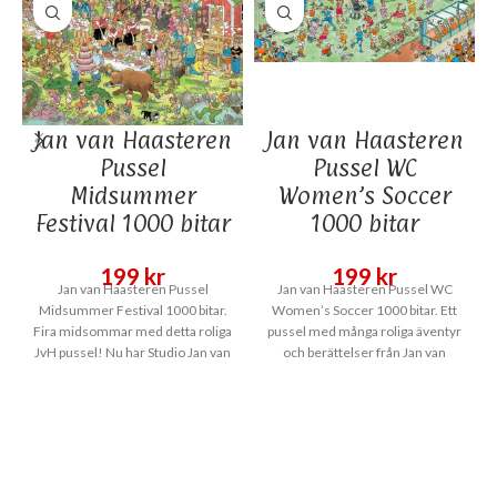
Jan van Haasteren
Jan van Haasteren
Pussel
Pussel WC
Midsummer
Women’s Soccer
Festival 1000 bitar
1000 bitar
199
kr
199
kr
Jan van Haasteren Pussel
Jan van Haasteren Pussel WC
Midsummer Festival 1000 bitar.
Women’s Soccer 1000 bitar. Ett
Fira midsommar med detta roliga
pussel med många roliga äventyr
JvH pussel! Nu har Studio Jan van
och berättelser från Jan van