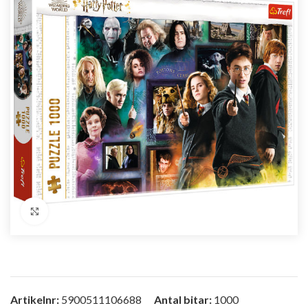
Förstora bild
Artikelnr:
5900511106688
Antal bitar:
1000