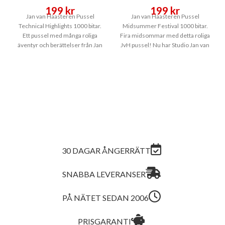
199
kr
199
kr
Jan van Haasteren Pussel
Jan van Haasteren Pussel
Technical Highlights 1000 bitar.
Midsummer Festival 1000 bitar.
Ett pussel med många roliga
Fira midsommar med detta roliga
äventyr och berättelser från Jan
JvH pussel! Nu har Studio Jan van
van Haasteren.
30 DAGAR ÅNGERRÄTT
SNABBA LEVERANSER
PÅ NÄTET SEDAN 2006
PRISGARANTI