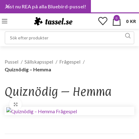
Just nu REA på alla Bluebird-pussel!
0
0
KR
Pussel
Sällskapsspel
Frågespel
Quiznödig – Hemma
Quiznödig – Hemma
Förstora bild