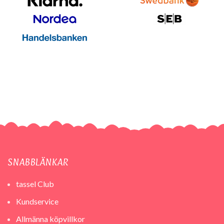
SNABBLÄNKAR
tassel Club
Kundservice
Allmänna köpvillkor