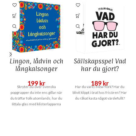
Lingon, lådvin och
Sällskapsspel Vad
långkalsonger
har du gjort?
199
kr
189
kr
Skryter du över svenska
Har du varit i New York? Har du
popgrupper du inte ens gillar när
blivit klippt i örat hos frisören? Har
du träffar folk utomlands, har du
du råkat kasta något värdefullt?
Iittala-glas med klisterlapparna
kvar