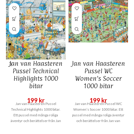
Jan van Haasteren
Jan van Haasteren
Pussel Technical
Pussel WC
Highlights 1000
Women’s Soccer
bitar
1000 bitar
199
kr
199
kr
Jan van Haasteren Pussel
Jan van Haasteren Pussel WC
Technical Highlights 1000 bitar.
Women’s Soccer 1000 bitar. Ett
Ett pussel med många roliga
pussel med många roliga äventyr
äventyr och berättelser från Jan
och berättelser från Jan van
van Haasteren.