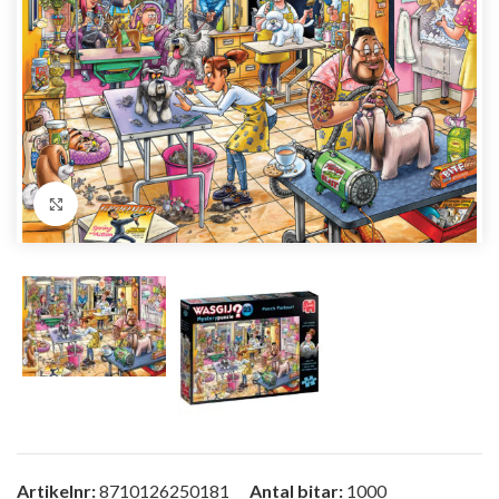
Förstora bild
Artikelnr:
8710126250181
Antal bitar:
1000